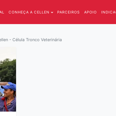
AL
CONHEÇA A CELLEN
PARCEIROS
APOIO
INDIC
len - Célula Tronco Veterinária