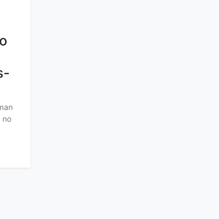
no
s-
uman
a no