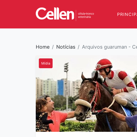
×
PRINCIP
PRINCIPAL
CONHEÇA
A
Home
Notícias
Arquivos guaruman - Cel
CELLEN
Mídia
CÉLULAS
TRONCO
PARCEIROS
APOIO
INDICAÇÕES
BLOG