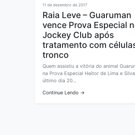
DEPOIMENTOS
11 de dezembro de 2017
Raia Leve – Guaruman
CONTATO
vence Prova Especial 
Jockey Club após
Tel:
(21)
tratamento com célula
4042-
tronco
7440
Quem assistiu a vitória do animal Guar
WhatsApp:
na Prova Especial Heitor de Lima e Silv
(21)
último dia 20...
99801-
4476
Continue Lendo →
E-
mail:
contato@cellen.com.br